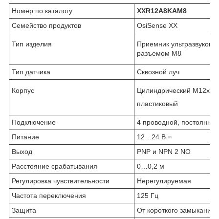
Номер по каталогу
XXR12A8KAM8
Семейство продуктов
OsiSense XX
Тип изделия
Приемник ультразвуковог
разъемом М8
Тип датчика
Сквозной луч
Корпус
Цилиндрический М12x50
пластиковый
Подключение
4 проводной, постоянног
Питание
12…24 В ⎓
Выход
PNP и NPN 2 NO
Расстояние срабатывания
0…0,2 м
Регулировка чувствительности
Нерегулируемая
Частота переключения
125 Гц
Защита
От короткого замыкания