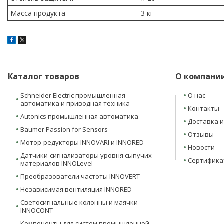
Масса продукта
3 кг
Каталог товаров
О компани
Schneider Electric промышленная
О нас
автоматика и приводная техника
Контакты
Autonics промышленная автоматика
Доставка и
Baumer Passion for Sensors
Отзывы
Мотор-редукторы INNOVARI и INNORED
Новости
Датчики-сигнализаторы уровня сыпучих
Сертифика
материалов INNOLevel
Преобразователи частоты INNOVERT
Независимая вентиляция INNORED
Светосигнальные колонны и маячки
INNOCONT
Компоненты для систем промышленной