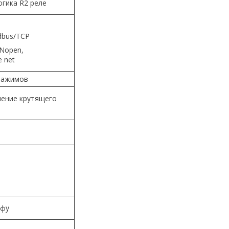
огика R2 реле
dbus/TCP
Nopen,
e net
 зажимов
чение крутящего
афу