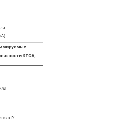
или
mA)
раммируемые
опасности STOA,
или
огика R1