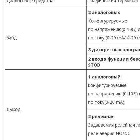
Диалоговые средства
Графический терминал
2 аналоговых
Конфигурируемые
по напряжению(0-10B) 
вход
по току (0-20 mA/ 4-20 
8 дискретных прог
2 входа функции без
STOB
1 аналоговый
конфигурируемые
по напряжению (0-10B) 
по току(0-20 mA)
Выход
2 релейная
Задаваемая релейная л
реле аварии NO/NC