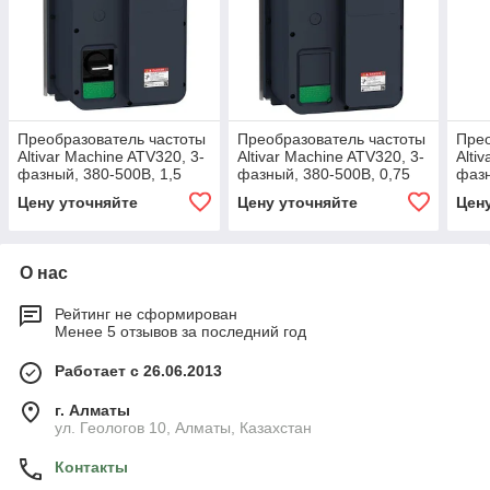
Преобразователь частоты
Преобразователь частоты
Прео
Altivar Machine ATV320, 3-
Altivar Machine ATV320, 3-
Alti
фазный, 380-500В, 1,5
фазный, 380-500В, 0,75
фазн
кВт, IP65
кВт, IP66
кВт,
Цену уточняйте
Цену уточняйте
Цен
О нас
Рейтинг не сформирован
Менее 5 отзывов за последний год
Работает с 26.06.2013
г. Алматы
ул. Геологов 10, Алматы, Казахстан
Контакты