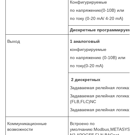
Конфигурируемые
по напряжению(0-10B) или
по току (0-20 mA/ 4-20 mA)
Дискретные программируем
Выход
1 аналоговый
конфигурируемые
по напряжению (0-10B) или
по току(0-20 mA)
2 дискретных
Задаваемая релейная логика:(F
Задаваемая релейная логика:
(FLB,FLC)NC
Задаваемая релейная логика:(R
Коммуникационные
Встроено по
возможности
умолчанию:Modbus,METASYS
N2,APOGEE FLN,BACnet