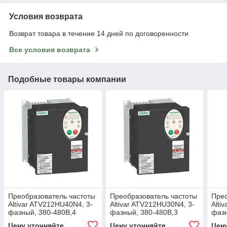
Условия возврата
Возврат товара в течение 14 дней по договоренности
Все условия возврата
Подобные товары компании
Преобразователь частоты
Преобразователь частоты
Прео
Altivar ATV212HU40N4, 3-
Altivar ATV212HU30N4, 3-
Alti
фазный, 380-480В,4
фазный, 380-480В,3
фазн
кВт,IP21
кВт,IP21
кВт,
Цену уточняйте
Цену уточняйте
Цен