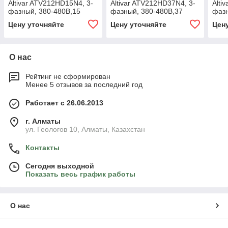
Altivar ATV212HD15N4, 3-
Altivar ATV212HD37N4, 3-
Alti
фазный, 380-480В,15
фазный, 380-480В,37
фазн
кВт,IP21
кВт,IP21
кВт,
Цену уточняйте
Цену уточняйте
Цен
О нас
Рейтинг не сформирован
Менее 5 отзывов за последний год
Работает с 26.06.2013
г. Алматы
ул. Геологов 10, Алматы, Казахстан
Контакты
Сегодня выходной
Показать весь график работы
О нас