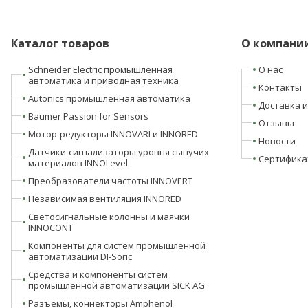
Каталог товаров
О компани
Schneider Electric промышленная
О нас
автоматика и приводная техника
Контакты
Autonics промышленная автоматика
Доставка и
Baumer Passion for Sensors
Отзывы
Мотор-редукторы INNOVARI и INNORED
Новости
Датчики-сигнализаторы уровня сыпучих
Сертифика
материалов INNOLevel
Преобразователи частоты INNOVERT
Независимая вентиляция INNORED
Светосигнальные колонны и маячки
INNOCONT
Компоненты для систем промышленной
автоматизации DI-Soric
Средства и компоненты систем
промышленной автоматизации SICK AG
Разъемы, коннекторы Amphenol