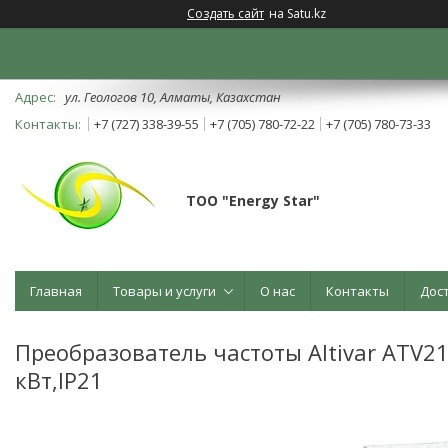
Создать сайт
на Satu.kz
ул. Геологов 10, Алматы, Казахстан
+7 (727) 338-39-55
+7 (705) 780-72-22
+7 (705) 780-73-33
ТОО "Energy Star"
Главная
Товары и услуги
О нас
Контакты
Дос
Преобразователь частоты Altivar ATV2
кВт,IP21