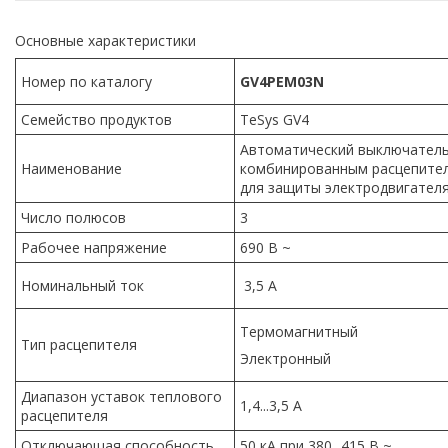
Основные характеристики
Номер по каталогу
GV4PEM03N
Семейство продуктов
TeSys GV4
Автоматический выключател
Наименование
комбинированным расцепите
для защиты электродвигател
Число полюсов
3
Рабочее напряжение
690 В ~
Номинальный ток
3,5 А
Термомагнитный
Тип расцепителя
Электронный
Диапазон уставок теплового
1,4...3,5 А
расцепителя
Отключающая способность
50 кА при 380...415 В ~