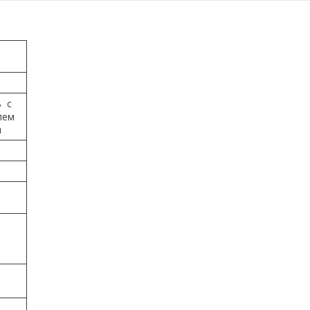
ь с
лем
я