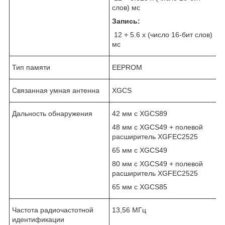
слов) мс
Запись:
12 + 5.6 x (число 16-бит слов)
мс
Тип памяти
EEPROM
Связанная умная антенна
XGCS
Дальность обнаружения
42 мм с XGCS89
48 мм с XGCS49 + полевой
расширитель XGFEC2525
65 мм с XGCS49
80 мм с XGCS49 + полевой
расширитель XGFEC2525
65 мм с XGCS85
Частота радиочастотной
13,56 МГц
идентификации