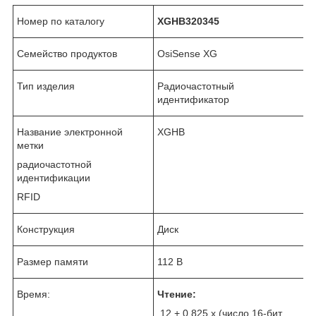
Номер по каталогу
XGHB320345
Семейство продуктов
OsiSense XG
Тип изделия
Радиочастотный
идентификатор
Название электронной
XGHB
метки
радиочастотной
идентификации
RFID
Конструкция
Диск
Размер памяти
112 B
Время:
Чтение:
12 + 0.825 x (число 16-бит