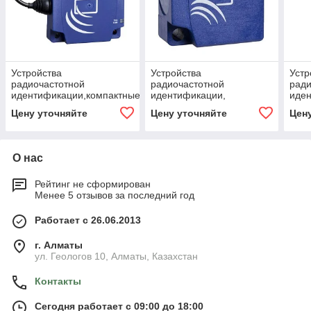
Устройства
Устройства
Устр
радиочастотной
радиочастотной
ради
идентификации,компактные
идентификации,
иден
установки, 13,56 МГц
электронные метки
под
Цену уточняйте
Цену уточняйте
Цен
О нас
Рейтинг не сформирован
Менее 5 отзывов за последний год
Работает с 26.06.2013
г. Алматы
ул. Геологов 10, Алматы, Казахстан
Контакты
Сегодня работает с 09:00 до 18:00