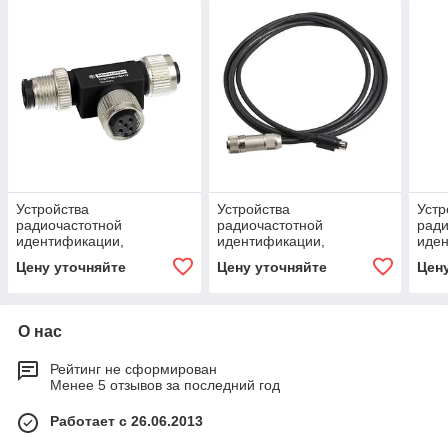
Устройства
Устройства
Устр
радиочастотной
радиочастотной
ради
идентификации,
идентификации,
иден
аксессуар для
аксессуар для
под
Цену уточняйте
Цену уточняйте
Цен
подключений, Т-образный
подключений
разъем
О нас
Рейтинг не сформирован
Менее 5 отзывов за последний год
Работает с 26.06.2013