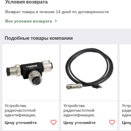
Условия возврата
Возврат товара в течение 14 дней по договоренности
Все условия возврата
Подобные товары компании
Устройства
Устройства
Устр
радиочастотной
радиочастотной
ради
идентификации,
идентификации,
иден
аксессуар для
аксессуар для
под
Цену уточняйте
Цену уточняйте
Цен
подключений, Т-образный
подключений
разъем