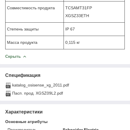
Совместимость продукта
TCSAMT31FP
XGSZ33ETH
Степень защиты
IP 67
Масса продукта
0,115 кг
Скрыть
Спецификация
katalog_osisense_xg_2011.pdf
Пасп. прод. XGSZ09L2.pdf
Характеристики
Основные атрибуты
Производитель
Schneider Electric