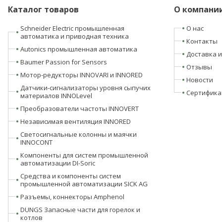
Каталог товаров
О компани
Schneider Electric промышленная
О нас
автоматика и приводная техника
Контакты
Autonics промышленная автоматика
Доставка и
Baumer Passion for Sensors
Отзывы
Мотор-редукторы INNOVARI и INNORED
Новости
Датчики-сигнализаторы уровня сыпучих
Сертифика
материалов INNOLevel
Преобразователи частоты INNOVERT
Независимая вентиляция INNORED
Светосигнальные колонны и маячки
INNOCONT
Компоненты для систем промышленной
автоматизации DI-Soric
Средства и компоненты систем
промышленной автоматизации SICK AG
Разъемы, коннекторы Amphenol
DUNGS Запасные части для горелок и
котлов