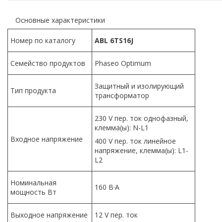
Основные характеристики
Номер по каталогу
ABL 6TS16J
Семейство продуктов
Phaseo Optimum
Защитный и изолирующий
Тип продукта
трансформатор
230 V пер. ток однофазный,
клемма(ы): N-L1
Входное напряжение
400 V пер. ток линейное
напряжение, клемма(ы): L1-
L2
Номинальная
160 В·А
мощность Вт
Выходное напряжение
12 V пер. ток