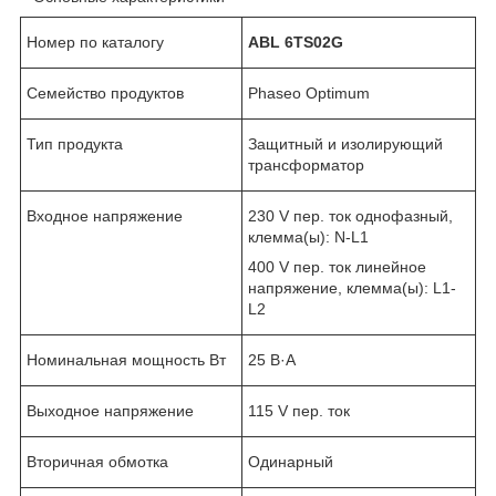
Номер по каталогу
ABL 6TS02G
Семейство продуктов
Phaseo Optimum
Тип продукта
Защитный и изолирующий
трансформатор
Входное напряжение
230 V пер. ток однофазный,
клемма(ы): N-L1
400 V пер. ток линейное
напряжение, клемма(ы): L1-
L2
Номинальная мощность Вт
25 В·А
Выходное напряжение
115 V пер. ток
Вторичная обмотка
Одинарный