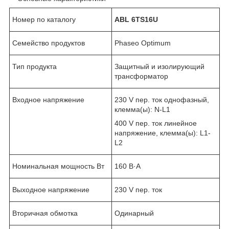
Номер по каталогу
ABL 6TS16U
Семейство продуктов
Phaseo Optimum
Тип продукта
Защитный и изолирующий
трансформатор
Входное напряжение
230 V пер. ток однофазный,
клемма(ы): N-L1
400 V пер. ток линейное
напряжение, клемма(ы): L1-
L2
Номинальная мощность Вт
160 В·А
Выходное напряжение
230 V пер. ток
Вторичная обмотка
Одинарный