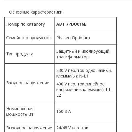
Основные характеристики
Номер по каталогу
ABT 7PDU016B
Семейство продуктов
Phaseo Optimum
Защитный и изолирующий
Тип продукта
трансформатор
230 V пер. ток однофазный,
клемма(ы): N-L1
Входное напряжение
400 V пер. ток линейное
напряжение, клемма(ы): L1-
L2
Номинальная
160 В·А
мощность Вт
Выходное напряжение
24/48 V пер. ток