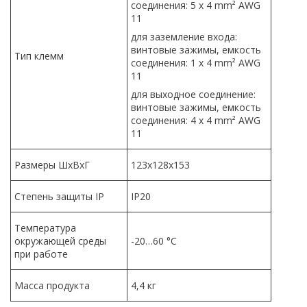
соединения: 5 x 4 mm² AWG
11
для заземление входа:
винтовые зажимы, емкость
Тип клемм
соединения: 1 x 4 mm² AWG
11
для выходное соединение:
винтовые зажимы, емкость
соединения: 4 x 4 mm² AWG
11
Размеры ШхВхГ
123х128х153
Степень защиты IP
IP20
Температура
окружающей среды
-20…60 °C
при работе
Масса продукта
4,4 кг