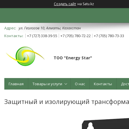
Создать сайт
на Satu.kz
ул. Геологов 10, Алматы, Казахстан
+7 (727) 338-39-55
+7 (705) 780-72-22
+7 (705) 780-73-33
ТОО "Energy Star"
Главная
Товары и услуги
О нас
Контакты
Дос
Защитный и изолирующий трансформат