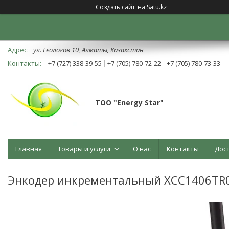
Создать сайт
на Satu.kz
ул. Геологов 10, Алматы, Казахстан
+7 (727) 338-39-55
+7 (705) 780-72-22
+7 (705) 780-73-33
ТОО "Energy Star"
Главная
Товары и услуги
О нас
Контакты
Дос
Энкодер инкрементальный XCC1406TR