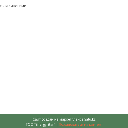
ты и лицензии
Сайт создан на маркетплейсе
Satu.kz
ТОО "Energy Star" |
Пожаловаться на контент