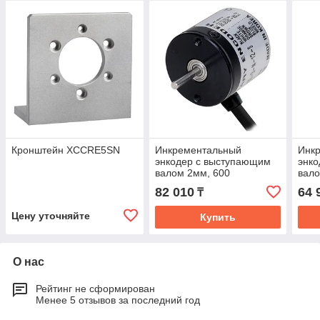
Кронштейн XCCRE5SN
Инкрементальный
Инк
энкодер с выступающим
энк
валом 2мм, 600
вало
импульсов E20S2-360-6-L-
импу
82 010
64 
₸
5-S
12-S
Цену уточняйте
Купить
О нас
Рейтинг не сформирован
Менее 5 отзывов за последний год