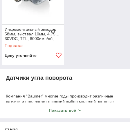
Инкрементальный энкодер
58мм, выст.вал 10мм, 4.75…
30VDC, TTL, 8000имп/об,
IP65, -40…+100°C, танг.каб
Под заказ
Цену уточняйте
Датчики угла поворота
Компания “Baumer” многие годы производит различные
датчики и предлагает широкий выбор моделей, которые
отличаются между собой надежностью, точностью и
Показать всё
долговечностью. Одной из ключевых особенностей
энкодеров из нашего каталога является их высокая
разрешающая способность. Они способны обеспечить
высокую точность измерений даже при малых
О нас