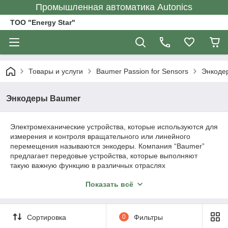
Промышленная автоматика Autonics
ТОО "Energy Star"
Товары и услуги
Baumer Passion for Sensors
Энкоде
Энкодеры Baumer
Электромеханические устройства, которые используются для
измерения и контроля вращательного или линейного
перемещения называются энкодеры. Компания “Baumer”
предлагает передовые устройства, которые выполняют
такую важную функцию в различных отраслях
промышленности. Инкрементальные
датчики
угла поворота
Показать всё
имеют импульсный выход. Также существуют модели с
мерным колесом и энкодеры-штурвалы.
Сортировка
0
Фильтры