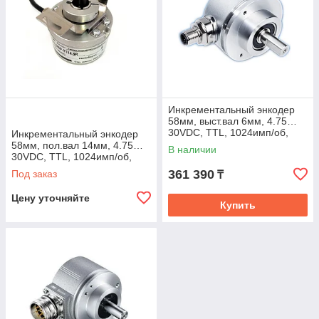
Инкрементальный энкодер
58мм, выст.вал 6мм, 4.75…
30VDC, TTL, 1024имп/об,
Инкрементальный энкодер
IP65, -40…+100°C, танг.каб
58мм, пол.вал 14мм, 4.75…
В наличии
30VDC, TTL, 1024имп/об,
IP65, -40…+100°C, рад.каб
361 390
Под заказ
₸
Цену уточняйте
Купить