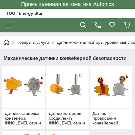
Промышленная автоматика Autonics
ТОО "Energy Star"
Товары и услуги
Датчики-сигнализаторы уровня сыпучи
Механические датчики конвейерной безопасности
Датчик остановки
Датчик контроля
Датчик
конвейера
схода ленты
провисания
INNOLEVEL серии
INNOLEVEL серии
конвейерной
RES
BMS
ленты INNOLEVEL
серии BWS