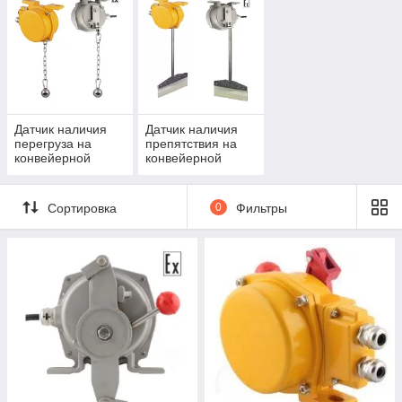
Датчик наличия
Датчик наличия
перегруза на
препятствия на
конвейерной
конвейерной
ленте INNOLEVEL
ленте INNOLEVEL
серии BHS-M
серии BHS
Сортировка
0
Фильтры