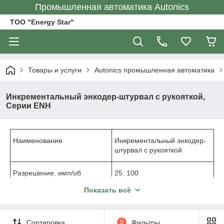
Промышленная автоматика Autonics
ТОО "Energy Star"
Товары и услуги
Autonics промышленная автоматика
Инкрементальный энкодер-штурвал с рукояткой,
Серии ENH
Наименование
Инкрементальный энкодер-
штурвал с рукояткой
Разрешение, имп/об
25, 100
Показать всё
ЭЛЕКТРИЧЕСКИЕ ХАРАКТЕРИСТИКИ
Выходные фазы
Фазы A, B (выход Line Driver:
Сортировка
0
Фильтры