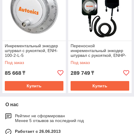
Потребляемый ток
Не более 40мА (без
нагрузки); выход Line
Ddriver: не более 50мА (без
нагрузки)
Максимальная частота
10 кГц
отклика
Инкрементальный энкодер
Переносной
штурвал с рукояткой, ENH-
инкрементальный энкодер
100-2-L-5
штурвал с рукояткой, ENHP-
Сопротивление изоляции
Не менее 100 Мом (при
100-2-T-24
Под заказ
Под заказ
500В= по мегомметру между
всеми зажимами и
85 668
289 749
₸
₸
корпусом)
Купить
Купить
Диэлектрическая прочность
750В~, 50/60 Гц в течение 1
минуты (межу всеми
зажимами и корпусом)
О нас
Подключение
Блок зажимов
Рейтинг не сформирован
Менее 5 отзывов за последний год
МЕХАНИЧЕСКИЕ ХАРАКТЕРИСТИКИ
Работает с 26.06.2013