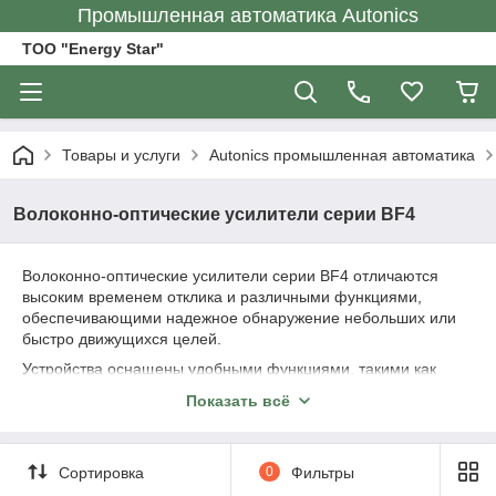
Промышленная автоматика Autonics
ТОО "Energy Star"
Товары и услуги
Autonics промышленная автоматика
Волоконно-оптические усилители серии BF4
Волоконно-оптические усилители серии BF4 отличаются
высоким временем отклика и различными функциями,
обеспечивающими надежное обнаружение небольших или
быстро движущихся целей.
Устройства оснащены удобными функциями, такими как
автоматическая регулировка чувствительности, и
Показать всё
расширенными функциями, включая предотвращение
взаимных помех и функцию самодиагностики. Усилители
можно использовать вместе с оптоволоконными кабелями от
Сортировка
0
Фильтры
Autonics для оптимальной работы.