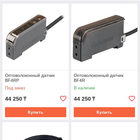
Основные характеристики
Функция предотвращения взаимных помех, функция
самодиагностики
Встроенная схема защиты от обратной полярности,
выходная схема защиты от короткого замыкания (перегрузки
по току)
Функция таймера: задержка выключения 40 мс (стандартный
тип, тип дистанционной настройки чувствительности)
Автоматическое переключение режимов Light ON/Dark ON
Оптоволоконный датчик
Оптоволоконный датчик
BF4RP
BF4R
Под заказ
В наличии
44 250
44 250
₸
₸
Купить
Купить